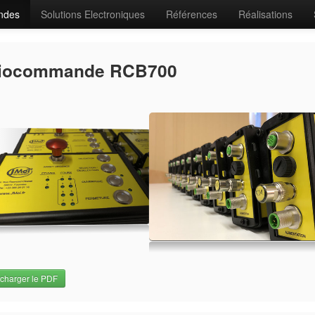
ndes
Solutions Electroniques
Références
Réalisations
iocommande RCB700
charger le PDF