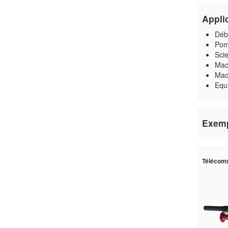
Appli
Déb
Pom
Scie
Mac
Mach
Equ
Exemp
Télécomm