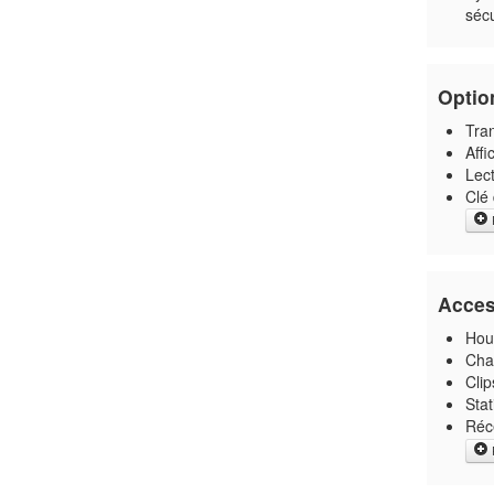
séc
Optio
Tra
Affi
Lec
Clé
P
Acces
Hou
Cha
Clip
Stat
Réc
P