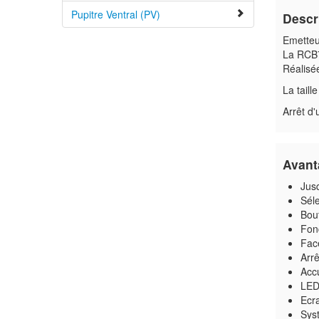
Pupitre Ventral (PV)
Descr
Emetteu
La RCB7
Réalisée
La taill
Arrêt d
Avant
Jus
Séle
Bou
Fon
Face
Arrê
Acc
LED 
Ecr
Syst