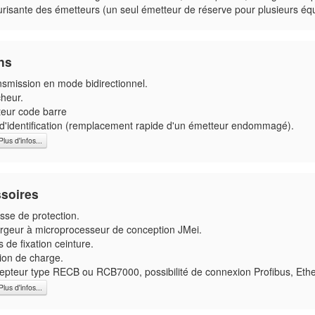
urisante des émetteurs (un seul émetteur de réserve pour plusieurs éq
ns
nsmission en mode bidirectionnel.
cheur.
teur code barre
 d'identification (remplacement rapide d'un émetteur endommagé).
lus d'infos...
soires
sse de protection.
rgeur à microprocesseur de conception JMei.
s de fixation ceinture.
ion de charge.
epteur type RECB ou RCB7000, possibilité de connexion Profibus, Ether
lus d'infos...