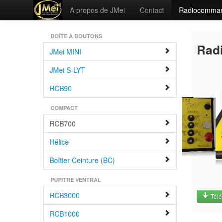
A propos de JMei
Contact
Radiocomma
BOÎTE À BOUTONS
Rad
JMei MINI
JMei S-LYT
RCB90
COMPACT
RCB700
Hélice
Boîtier Ceinture (BC)
PUPITRE VENTRAL
RCB3000
Télé
RCB1000