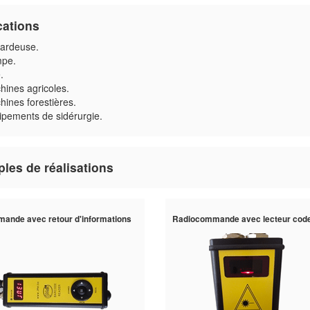
cations
ardeuse.
pe.
.
hines agricoles.
ines forestières.
ipements de sidérurgie.
les de réalisations
ande avec retour d'informations
Radiocommande avec lecteur cod