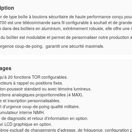
iption
r de type boîte à boutons sécuritaire de haute performance conçu pour
00 est une télécommande sans fil configurable à souhait et de grande 
 dans des boîtiers en aluminium, extrêmement robuste, elle offre une mu
e du boîtier est modulable et permet de personnaliser notre production su
'urgence coup-de-poing, garantit une sécurité maximale.
ages
qu'à 20 fonctions TOR configurables.
cteurs à rappel ou positions fixes.
ton-poussoir standard ou avec témoins lumineux.
ctions analogiques proportionnelles (4 MAX).
 et inscription personnalisables.
t d'urgence coup-de-poing qualité militaire.
umulateur interne NiMH.
de diagnostic et retour d'information en option.
an LCD graphique en option.
ème exclusif de changements d'adresse, de fréquence, configuration pa