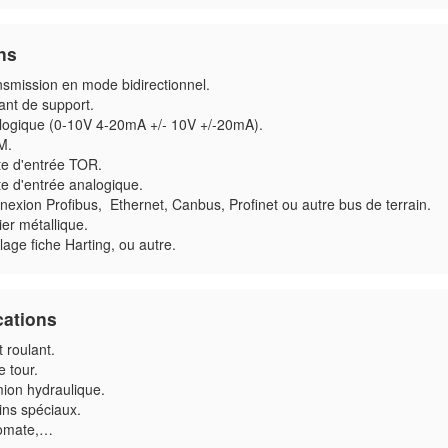
ns
nsmission en mode bidirectionnel.
ant de support.
logique (0-10V 4-20mA +/- 10V +/-20mA).
M.
te d'entrée TOR.
e d'entrée analogique.
exion Profibus, Ethernet, Canbus, Profinet ou autre bus de terrain.
ier métallique.
age fiche Harting, ou autre.
cations
 roulant.
 tour.
ion hydraulique.
ins spéciaux.
omate,…