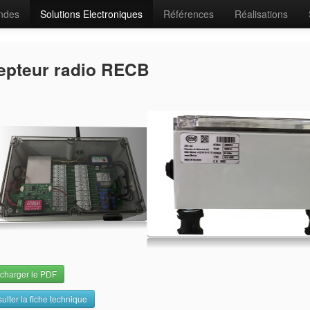
ndes
Solutions Electroniques
Références
Réalisations
epteur radio RECB
charger le PDF
ulter la fiche technique