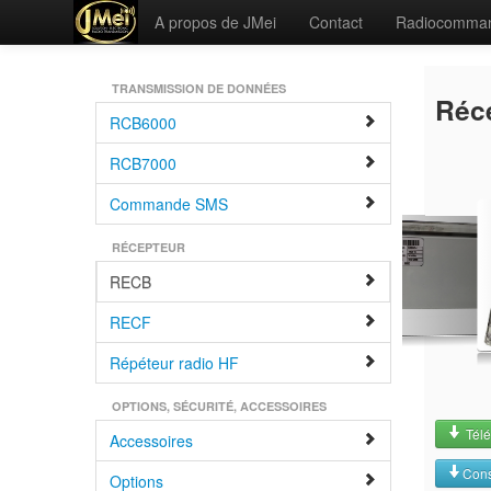
A propos de JMei
Contact
Radiocomma
TRANSMISSION DE DONNÉES
Réc
RCB6000
RCB7000
Commande SMS
RÉCEPTEUR
RECB
RECF
Répéteur radio HF
OPTIONS, SÉCURITÉ, ACCESSOIRES
Télé
Accessoires
Cons
Options