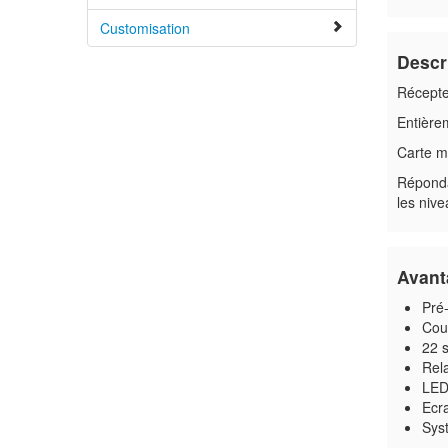
Customisation
Descr
Récepte
Entière
Carte mè
Répondan
les nive
Avant
Pré
Couv
22 
Rela
LED 
Ecr
Sys